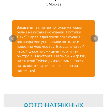
г. Москва
Заказала натяжные потолки матовые
белые на кухню в компании “Потолки
Деко”. Через 3 дня после заключения
договора мне установили потолки и
повесили мою люстру. Все сделали за 4
часа. Я даже не ожидала что это так
быстро! Я в восторге! Ни пыли, ни грязи,
ни стыков! Сейчас думаю о замене всех
потолков в квартире с крашеных на
натяжные!
ФОТО НАТЯЖНЫХ