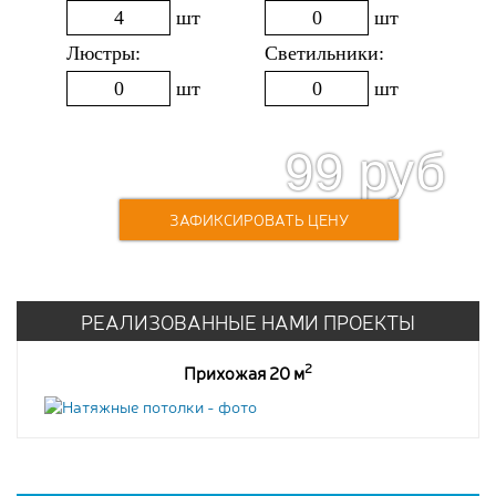
шт
шт
Люстры:
Светильники:
шт
шт
99
руб
220
руб
Стоимость:
ЗАФИКСИРОВАТЬ ЦЕНУ
РЕАЛИЗОВАННЫЕ НАМИ ПРОЕКТЫ
2
Прихожая 20 м
10100
13
руб.