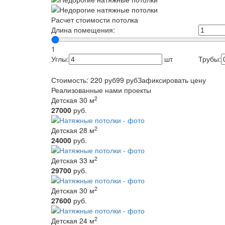
Расчет стоимости потолка
Длина помещения:
1
Углы:
шт
Трубы:
Стоимость:
220
руб
99
руб
Зафиксировать цену
Реализованные нами проекты
2
Детская 30 м
27000
руб.
2
Детская 28 м
24000
руб.
2
Детская 33 м
29700
руб.
2
Детская 30 м
27600
руб.
2
Детская 24 м