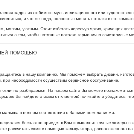
мления кадры из любимого мультипликационного или художественн
мениться, и что же тогда, полностью менять потолки в его комнат
, мягким, уютным. Стоит избегать чересчур ярких, кричащих цветов
отиться о том, чтобы натяжные потолки гармонично сочетались с 
АШЕЙ ПОМОЩЬЮ
бращайтесь в нашу компанию. Мы поможем выбрать дизайн, изготов
, при необходимости осуществим сервисное обслуживание.
 мы отлично разбираемся. На нашем сайте Вы можете познакомитьс
есь же Вы найдете отзывы от клиентов: почитайте и убедитесь, чт
о малыша в полном соответствии с Вашими пожеланиями.
ециалист бесплатно приедет к Вам и выполнит точные замеры в ко
ете рассчитать сами с помощью калькулятора, расположенного на