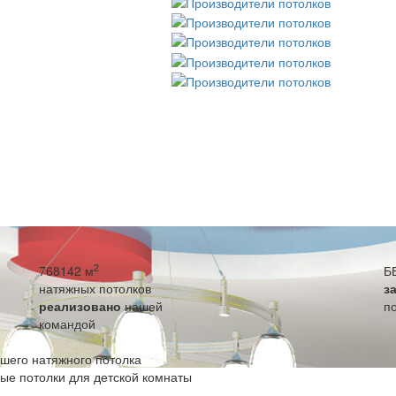
2
768142 м
Б
натяжных потолков
з
реализовано
нашей
п
командой
ашего натяжного потолка
ые потолки для детской комнаты