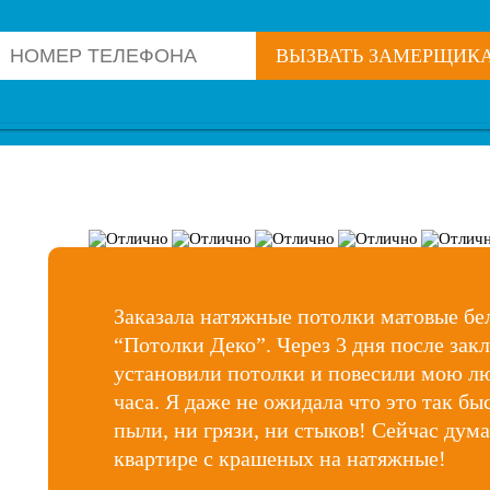
ВЫЗВАТЬ ЗАМЕРЩИК
Заказала натяжные потолки матовые бе
“Потолки Деко”. Через 3 дня после зак
установили потолки и повесили мою люс
часа. Я даже не ожидала что это так бы
пыли, ни грязи, ни стыков! Сейчас дума
квартире с крашеных на натяжные!