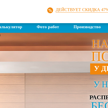
ДЕЙСТВУЕТ СКИДКА 47
алькулятор
Фото работ
Производство
НА
П
У Д
У Н
РАСП
БЕ