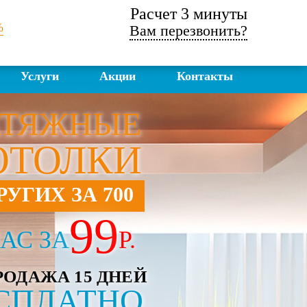
Расчет 3 минуты
%
Вам перезвонить?
Услуги
Акции
Контакты
ТЯЖНЫЕ
ОТОЛКИ
РУГИХ ЗА 700
99
АС ЗА
Р.
РОДАЖА 15 ДНЕЙ
СПЛАТНО