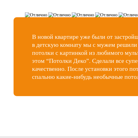
В новой квартире уже были от застрой
в детскую комнату мы с мужем решили 
потолки с картинкой из любимого муль
этом “Потолки Деко”. Сделали все супе
качественно. После установки этого пот
спальню какие-нибудь необычные потол