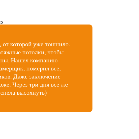
а, от которой уже тошнило.
атяжные потолки, чтобы
мены. Нашел компанию
замерщик, померил все,
иков. Даже заключение
оже. Через три дня все же
успела высохнуть)