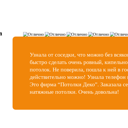
а
Узнала от соседки, что можно без всяк
быстро сделать очень ровный, кипельно
потолок. Не поверила, пошла к ней в г
действительно можно! Узнала телефон к
Это фирма “Потолки Деко”. Заказала се
натяжные потолки. Очень довольна!