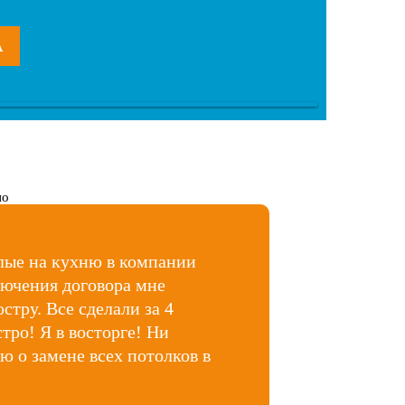
А
лые на кухню в компании
лючения договора мне
тру. Все сделали за 4
стро! Я в восторге! Ни
ю о замене всех потолков в