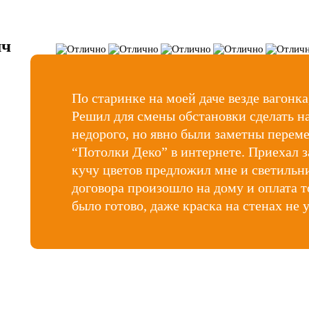
ич
По старинке на моей даче везде вагонк
Решил для смены обстановки сделать н
недорого, но явно были заметны пере
“Потолки Деко” в интернете. Приехал 
кучу цветов предложил мне и светильн
договора произошло на дому и оплата т
было готово, даже краска на стенах не 