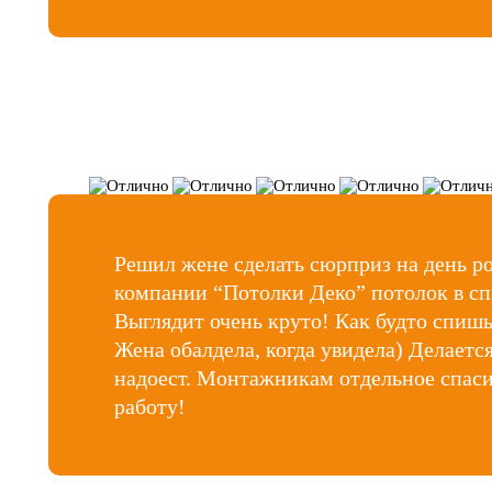
Решил жене сделать сюрприз на день ро
компании “Потолки Деко” потолок в сп
Выглядит очень круто! Как будто спиш
Жена обалдела, когда увидела) Делается
надоест. Монтажникам отдельное спаси
работу!