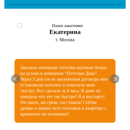
Екатерина
г. Москва
Заказала натяжные потолки матовые белые
на кухню в компании “Потолки Деко”.
Через 3 дня после заключения договора мне
установили потолки и повесили мою
люстру. Все сделали за 4 часа. Я даже не
ожидала что это так быстро! Я в восторге!
Ни пыли, ни грязи, ни стыков! Сейчас
думаю о замене всех потолков в квартире с
крашеных на натяжные!