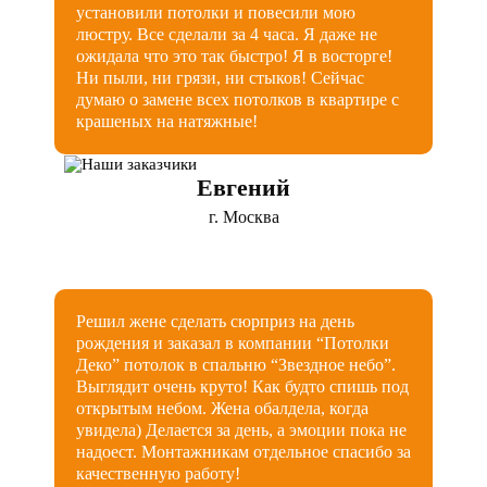
установили потолки и повесили мою
люстру. Все сделали за 4 часа. Я даже не
ожидала что это так быстро! Я в восторге!
Ни пыли, ни грязи, ни стыков! Сейчас
думаю о замене всех потолков в квартире с
крашеных на натяжные!
Евгений
г. Москва
Решил жене сделать сюрприз на день
рождения и заказал в компании “Потолки
Деко” потолок в спальню “Звездное небо”.
Выглядит очень круто! Как будто спишь под
открытым небом. Жена обалдела, когда
увидела) Делается за день, а эмоции пока не
надоест. Монтажникам отдельное спасибо за
качественную работу!