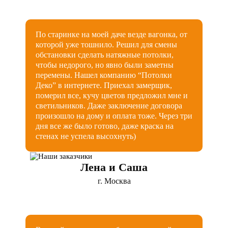
По старинке на моей даче везде вагонка, от
которой уже тошнило. Решил для смены
обстановки сделать натяжные потолки,
чтобы недорого, но явно были заметны
перемены. Нашел компанию “Потолки
Деко” в интернете. Приехал замерщик,
померил все, кучу цветов предложил мне и
светильников. Даже заключение договора
произошло на дому и оплата тоже. Через три
дня все же было готово, даже краска на
стенах не успела высохнуть)
Лена и Саша
г. Москва