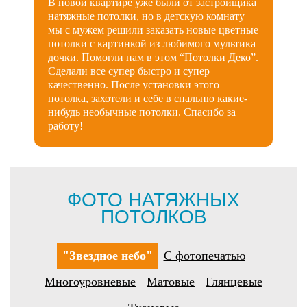
В новой квартире уже были от застройщика
натяжные потолки, но в детскую комнату
мы с мужем решили заказать новые цветные
потолки с картинкой из любимого мультика
дочки. Помогли нам в этом “Потолки Деко”.
Сделали все супер быстро и супер
качественно. После установки этого
потолка, захотели и себе в спальню какие-
нибудь необычные потолки. Спасибо за
работу!
ФОТО НАТЯЖНЫХ
ПОТОЛКОВ
"Звездное небо"
С фотопечатью
Многоуровневые
Матовые
Глянцевые